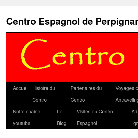
Aller
au
Centro Espagnol de Perpigna
contenu
Accueil
Histoire du
Partenaires du
Voyages c
Centro
Centro
Antravelin
Notre chaine
Le
Visites du Centro
Ad
youtube
Blog
Espagnol
lig