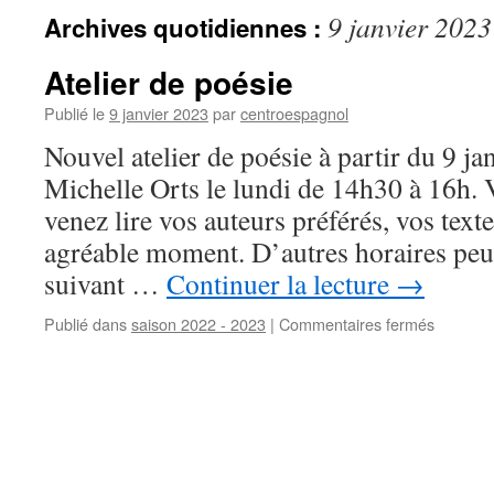
9 janvier 2023
Archives quotidiennes :
Atelier de poésie
Publié le
9 janvier 2023
par
centroespagnol
Nouvel atelier de poésie à partir du 9 j
Michelle Orts le lundi de 14h30 à 16h. 
venez lire vos auteurs préférés, vos text
agréable moment. D’autres horaires peu
suivant …
Continuer la lecture
→
Publié dans
saison 2022 - 2023
|
Commentaires fermés
sur
Atelier
de
poésie