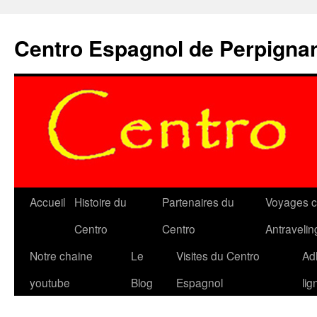
Aller
au
Centro Espagnol de Perpigna
contenu
Accueil
Histoire du
Partenaires du
Voyages c
Centro
Centro
Antravelin
Notre chaine
Le
Visites du Centro
Ad
youtube
Blog
Espagnol
lig