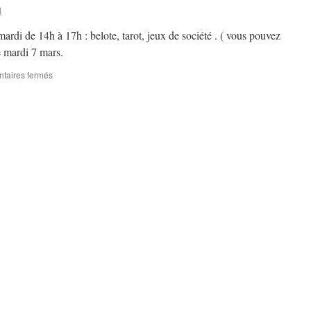
l
mardi de 14h à 17h : belote, tarot, jeux de société . ( vous pouvez
e mardi 7 mars.
taires fermés
sur
Atelier
de
convivialité