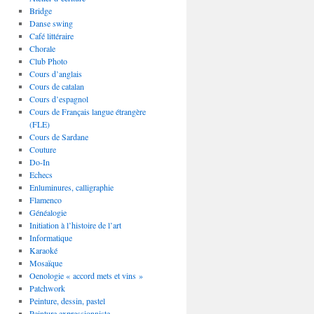
Bridge
Danse swing
Café littéraire
Chorale
Club Photo
Cours d’anglais
Cours de catalan
Cours d’espagnol
Cours de Français langue étrangère
(FLE)
Cours de Sardane
Couture
Do-In
Echecs
Enluminures, calligraphie
Flamenco
Généalogie
Initiation à l’histoire de l’art
Informatique
Karaoké
Mosaïque
Oenologie « accord mets et vins »
Patchwork
Peinture, dessin, pastel
Peinture expressionniste