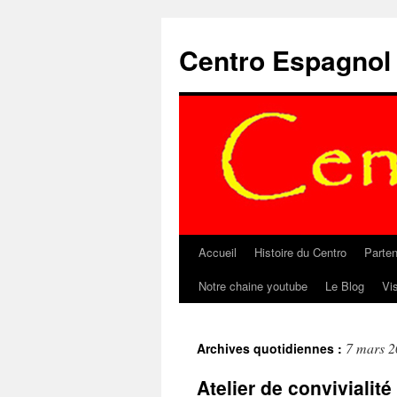
Aller
au
Centro Espagnol
contenu
Accueil
Histoire du Centro
Parten
Notre chaine youtube
Le Blog
Vi
7 mars 
Archives quotidiennes :
Atelier de convivialité