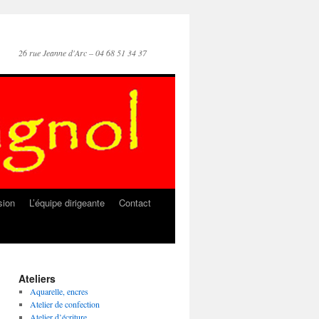
26 rue Jeanne d'Arc – 04 68 51 34 37
sion
L’équipe dirigeante
Contact
Ateliers
Aquarelle, encres
Atelier de confection
Atelier d’écriture