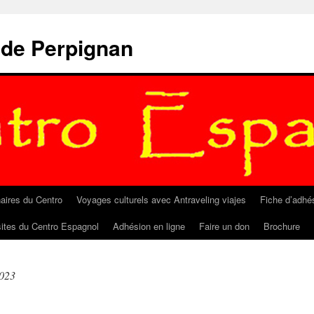
 de Perpignan
aires du Centro
Voyages culturels avec Antraveling viajes
Fiche d’adhé
sites du Centro Espagnol
Adhésion en ligne
Faire un don
Brochure
2023