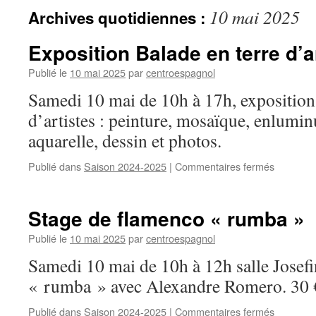
10 mai 2025
Archives quotidiennes :
Exposition Balade en terre d’a
Publié le
10 mai 2025
par
centroespagnol
Samedi 10 mai de 10h à 17h, exposition 
d’artistes : peinture, mosaïque, enluminu
aquarelle, dessin et photos.
Publié dans
Saison 2024-2025
|
Commentaires fermés
sur
Expositi
Balade
en
Stage de flamenco « rumba »
terre
d’artistes
Publié le
10 mai 2025
par
centroespagnol
Samedi 10 mai de 10h à 12h salle Josefi
« rumba » avec Alexandre Romero. 30 €
Publié dans
Saison 2024-2025
|
Commentaires fermés
sur