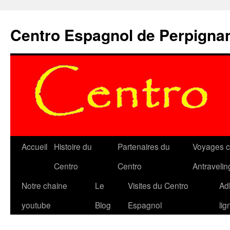
Aller
au
Centro Espagnol de Perpigna
contenu
Accueil
Histoire du
Partenaires du
Voyages c
Centro
Centro
Antravelin
Notre chaine
Le
Visites du Centro
Ad
youtube
Blog
Espagnol
lig