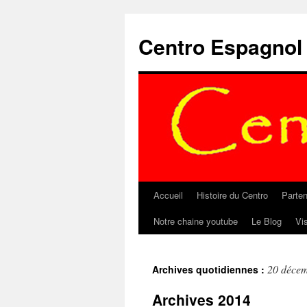
Aller
au
Centro Espagnol
contenu
Accueil
Histoire du Centro
Parten
Notre chaine youtube
Le Blog
Vi
20 déce
Archives quotidiennes :
Archives 2014