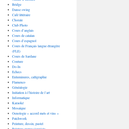
Bridge
Danse swing
Café littéraire
Chorale
Club Photo
Cours d’anglais
Cours de catalan
Cours d’espagnol
Cours de Français langue étrangère
(FLE)
Cours de Sardane
Couture
Do-In
Echecs
Enluminures, calligraphie
Flamenco
Généalogie
Initiation à l’histoire de l’art
Informatique
Karaoké
Mosaïque
Oenologie « accord mets et vins »
Patchwork
Peinture, dessin, pastel
Peinture expressionniste