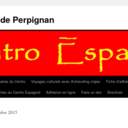
 de Perpignan
aires du Centro
Voyages culturels avec Antraveling viajes
Fiche d’adhé
sites du Centro Espagnol
Adhésion en ligne
Faire un don
Brochure
mbre 2015