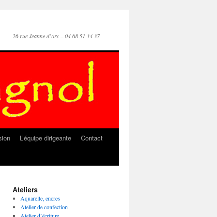
26 rue Jeanne d'Arc – 04 68 51 34 37
sion
L’équipe dirigeante
Contact
Ateliers
Aquarelle, encres
Atelier de confection
Atelier d’écriture