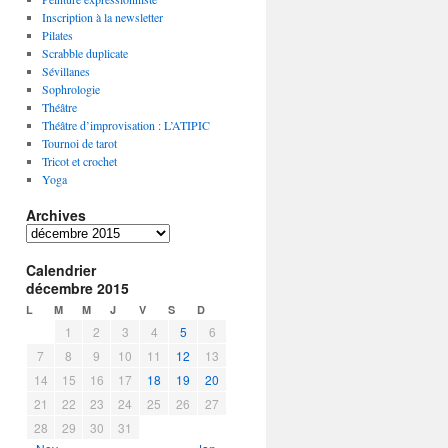
Inscription à la newsletter
Pilates
Scrabble duplicate
Sévillanes
Sophrologie
Théâtre
Théâtre d’improvisation : L’ATIPIC
Tournoi de tarot
Tricot et crochet
Yoga
Archives
A
r
Calendrier
c
décembre 2015
h
i
L
M
M
J
V
S
D
v
1
2
3
4
5
6
e
7
8
9
10
11
12
13
s
14
15
16
17
18
19
20
21
22
23
24
25
26
27
28
29
30
31